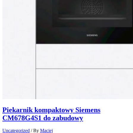
Piekarnik kompaktowy Siemens
CM678G4S1 do zabudowy​
Uncategorized
/ By
Maciej