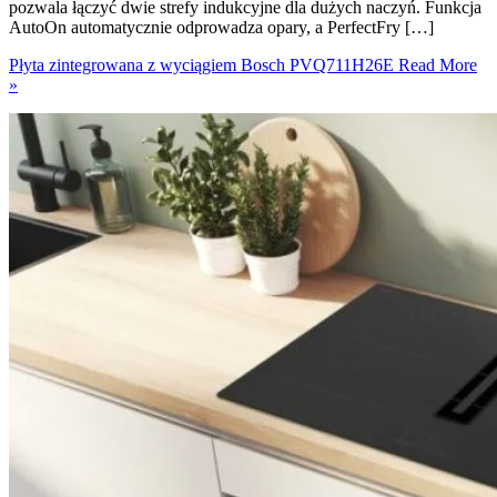
pozwala łączyć dwie strefy indukcyjne dla dużych naczyń. Funkcja
AutoOn automatycznie odprowadza opary, a PerfectFry […]
Płyta zintegrowana z wyciągiem Bosch PVQ711H26E​
Read More
»