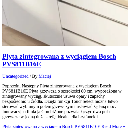
Płyta zintegrowana z wyciągiem Bosch
PVS811B16E​
Uncategorized
/ By
Maciej
Poprzedni Następny Płyta zintegrowana z wyciągiem Bosch
PVS811B16E Płyta grzewcza o szerokości 80 cm, wyposażona w
zintegrowany wyciąg, skutecznie usuwa opary i zapachy
bezpośrednio u źródła. Dzięki funkcji TouchSelect można łatwo
sterować wybranym polem grzewczym i ustawiać żądaną moc.
Innowacyjna funkcja CombiZone pozwala łączyć dwa pola
grzewcze w jedną dużą strefę, idealną dla brytfanek i
Płyta zintegrowana z wyciągiem Bosch PVS811B16E​
Read More »