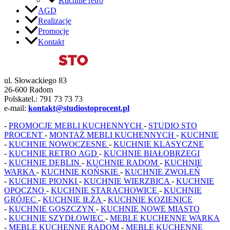
Kuchnie retro
AGD
Realizacje
Promocje
Kontakt
ul. Słowackiego 83
26-600 Radom
Polskatel.: 791 73 73 73
e-mail:
kontakt@studiostoprocent.pl
-
PROMOCJE MEBLI KUCHENNYCH
-
STUDIO STO
PROCENT
-
MONTAŻ MEBLI KUCHENNYCH
-
KUCHNIE
-
KUCHNIE NOWOCZESNE
-
KUCHNIE KLASYCZNE
-
KUCHNIE RETRO
AGD
-
KUCHNIE BIAŁOBRZEGI
-
KUCHNIE DĘBLIN
-
KUCHNIE RADOM
-
KUCHNIE
WARKA
-
KUCHNIE KOŃSKIE
-
KUCHNIE ZWOLEŃ
-
KUCHNIE PIONKI
-
KUCHNIE WIERZBICA
-
KUCHNIE
OPOCZNO
-
KUCHNIE STARACHOWICE
-
KUCHNIE
GRÓJEC
-
KUCHNIE IŁŻA
-
KUCHNIE KOZIENICE
-
KUCHNIE GOSZCZYN
-
KUCHNIE NOWE MIASTO
-
KUCHNIE SZYDŁOWIEC
-
MEBLE KUCHENNE WARKA
-
MEBLE KUCHENNE RADOM
-
MEBLE KUCHENNE