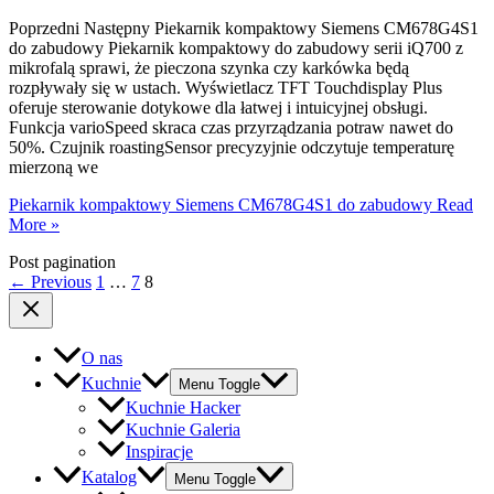
Poprzedni Następny Piekarnik kompaktowy Siemens CM678G4S1
do zabudowy Piekarnik kompaktowy do zabudowy serii iQ700 z
mikrofalą sprawi, że pieczona szynka czy karkówka będą
rozpływały się w ustach. Wyświetlacz TFT Touchdisplay Plus
oferuje sterowanie dotykowe dla łatwej i intuicyjnej obsługi.
Funkcja varioSpeed skraca czas przyrządzania potraw nawet do
50%. Czujnik roastingSensor precyzyjnie odczytuje temperaturę
mierzoną we
Piekarnik kompaktowy Siemens CM678G4S1 do zabudowy​
Read
More »
Post pagination
←
Previous
1
…
7
8
O nas
Kuchnie
Menu Toggle
Kuchnie Hacker
Kuchnie Galeria
Inspiracje
Katalog
Menu Toggle