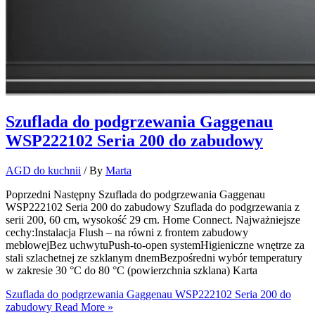
Szuflada do podgrzewania Gaggenau
WSP222102 Seria 200 do zabudowy
AGD do kuchnii
/ By
Marta
Poprzedni Następny Szuflada do podgrzewania Gaggenau
WSP222102 Seria 200 do zabudowy Szuflada do podgrzewania z
serii 200, 60 cm, wysokość 29 cm. Home Connect. Najważniejsze
cechy:Instalacja Flush – na równi z frontem zabudowy
meblowejBez uchwytuPush-to-open systemHigieniczne wnętrze za
stali szlachetnej ze szklanym dnemBezpośredni wybór temperatury
w zakresie 30 °C do 80 °C (powierzchnia szklana) Karta
Szuflada do podgrzewania Gaggenau WSP222102 Seria 200 do
zabudowy
Read More »