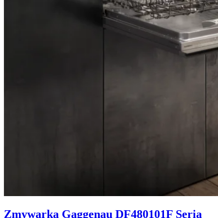
Zmywarka Gaggenau DF480101F Seria