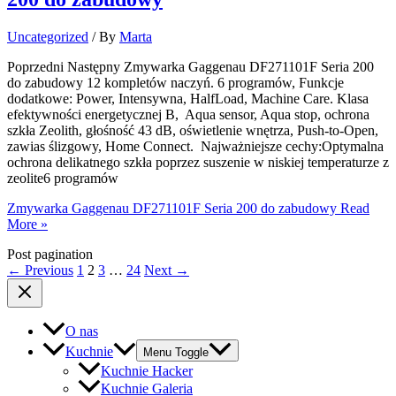
Uncategorized
/ By
Marta
Poprzedni Następny Zmywarka Gaggenau DF271101F Seria 200
do zabudowy 12 kompletów naczyń. 6 programów, Funkcje
dodatkowe: Power, Intensywna, HalfLoad, Machine Care. Klasa
efektywności energetycznej B, Aqua sensor, Aqua stop, ochrona
szkła Zeolith, głośność 43 dB, oświetlenie wnętrza, Push-to-Open,
zawias ślizgowy, Home Connect. Najważniejsze cechy:Optymalna
ochrona delikatnego szkła poprzez suszenie w niskiej temperaturze z
zeolite6 programów
Zmywarka Gaggenau DF271101F Seria 200 do zabudowy
Read
More »
Post pagination
←
Previous
1
2
3
…
24
Next
→
O nas
Kuchnie
Menu Toggle
Kuchnie Hacker
Kuchnie Galeria