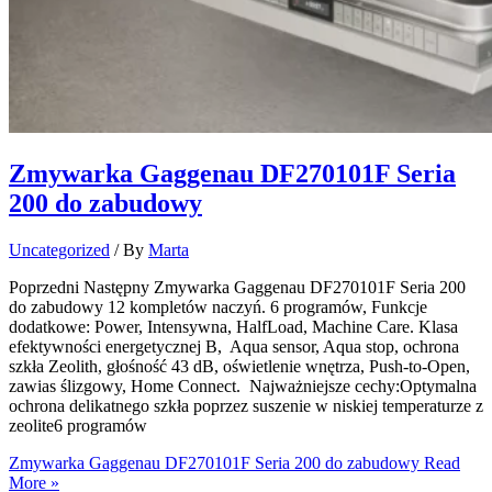
Zmywarka Gaggenau DF270101F Seria
200 do zabudowy
Uncategorized
/ By
Marta
Poprzedni Następny Zmywarka Gaggenau DF270101F Seria 200
do zabudowy 12 kompletów naczyń. 6 programów, Funkcje
dodatkowe: Power, Intensywna, HalfLoad, Machine Care. Klasa
efektywności energetycznej B, Aqua sensor, Aqua stop, ochrona
szkła Zeolith, głośność 43 dB, oświetlenie wnętrza, Push-to-Open,
zawias ślizgowy, Home Connect. Najważniejsze cechy:Optymalna
ochrona delikatnego szkła poprzez suszenie w niskiej temperaturze z
zeolite6 programów
Zmywarka Gaggenau DF270101F Seria 200 do zabudowy
Read
More »