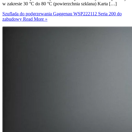
w zakresie 30 °C do 80 °C (powierzchnia szklana) Karta […]
Szuflada do podgrzewania Gaggenau WSP222112 Seria 200 do
zabudowy
Read More »