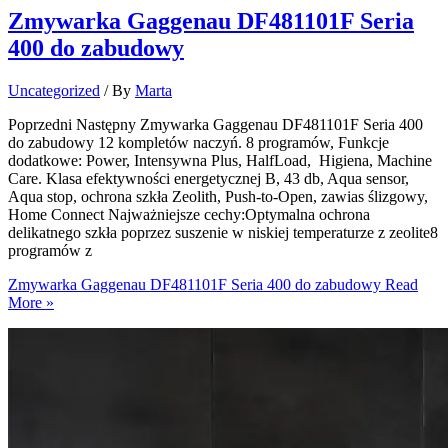
Zmywarka Gaggenau DF481101F Seria
400 do zabudowy
Uncategorized
/ By
Marta
Poprzedni Następny Zmywarka Gaggenau DF481101F Seria 400
do zabudowy 12 kompletów naczyń. 8 programów, Funkcje
dodatkowe: Power, Intensywna Plus, HalfLoad, Higiena, Machine
Care. Klasa efektywności energetycznej B, 43 db, Aqua sensor,
Aqua stop, ochrona szkła Zeolith, Push-to-Open, zawias ślizgowy,
Home Connect Najważniejsze cechy:Optymalna ochrona
delikatnego szkła poprzez suszenie w niskiej temperaturze z zeolite8
programów z
Zmywarka Gaggenau DF481101F Seria 400 do zabudowy
Read
More »