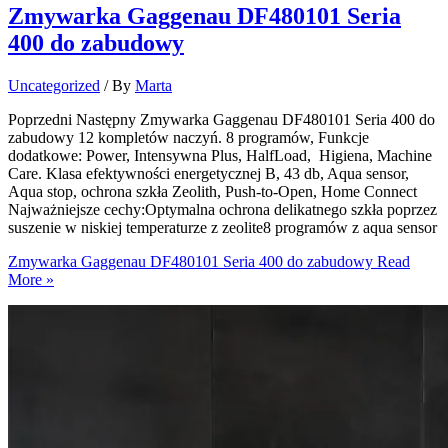
Zmywarka Gaggenau DF480101 Seria
400 do zabudowy
Uncategorized
/ By
Marta
Poprzedni Następny Zmywarka Gaggenau DF480101 Seria 400 do
zabudowy 12 kompletów naczyń. 8 programów, Funkcje
dodatkowe: Power, Intensywna Plus, HalfLoad, Higiena, Machine
Care. Klasa efektywności energetycznej B, 43 db, Aqua sensor,
Aqua stop, ochrona szkła Zeolith, Push-to-Open, Home Connect
Najważniejsze cechy:Optymalna ochrona delikatnego szkła poprzez
suszenie w niskiej temperaturze z zeolite8 programów z aqua sensor
Zmywarka Gaggenau DF480101 Seria 400 do zabudowy
Read
More »