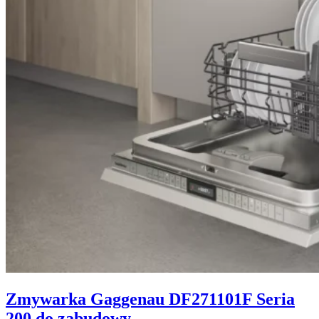
Zmywarka Gaggenau DF271101F Seria
200 do zabudowy