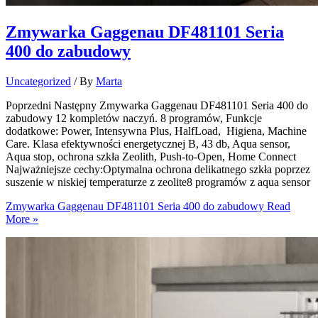
Zmywarka Gaggenau DF481101 Seria
400 do zabudowy
Uncategorized
/ By
Marta
Poprzedni Następny Zmywarka Gaggenau DF481101 Seria 400 do
zabudowy 12 kompletów naczyń. 8 programów, Funkcje
dodatkowe: Power, Intensywna Plus, HalfLoad, Higiena, Machine
Care. Klasa efektywności energetycznej B, 43 db, Aqua sensor,
Aqua stop, ochrona szkła Zeolith, Push-to-Open, Home Connect
Najważniejsze cechy:Optymalna ochrona delikatnego szkła poprzez
suszenie w niskiej temperaturze z zeolite8 programów z aqua sensor
Zmywarka Gaggenau DF481101 Seria 400 do zabudowy
Read
More »