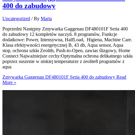
400 do zabudowy
Uncategorized
/ By
Marta
Poprzedni Następny Zmywarka Gaggenau DF480101F Seria 400
do zabudowy 12 kompletów naczyń. 8 programów, Funkcje
dodatkowe: Power, Intensywna, HalfLoad, Higiena, Machine Care.
Klasa efektywności energetycznej B, 43 db, Aqua sensor, Aqua
stop, ochrona szkła Zeolith, Push-to-Open, zawias ślizgowy, Home
Connect Najważniejsze cechy:Optymalna ochrona delikatnego szkła
poprzez suszenie w niskiej temperaturze z zeolite8 programów z
aqua
Zmywarka Gaggenau DF480101F Seria 400 do zabudowy
Read
More »