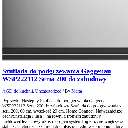
Szuflada do podgrzewania Gaggenau
WSP222112 Seria 200 do zabudowy
AGD do kuchnii
,
Uncategorized
/ By
Marta
Poprzedni Następny Szuflada do podgrzewania Gaggenau
WSP222112 Seria 200 do zabudowy Szuflada do podgrzewania z
serii 200, 60 cm, wysokość 29 cm. Home Connect. Najważniejsze
cechy:Instalacja Flush – na równi z frontem zabudowy
meblowejBez uchwytuPush-to-open systemHigieniczne wnętrze za
stali szlachetnej ze szklanym dnemBezpośredni wybór temperatury