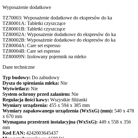
Wyposażenie dodatkowe
TZ70003: Wyposażenie dodatkowe do ekspresów do ka
TZ80001A: Tabletki czyszczące
TZ80001B: Tabletki czyszczące
TZ80002A: Wyposażenie dodatkowe do ekspresów do ka
TZ80002B: Wyposażenie dodatkowe do ekspresów do ka
TZ80004A: Care set espresso
TZ80004B: Care set espresso
TZ80009N: Izolowany pojemnik na mleko
Dane techniczne
Typ budowy:
Do zabudowy
Dysza do spieniania mleka:
Nie
Wyświetlacz:
Nie
System ochrony przed zalaniem:
Nie
Regulacja ilości kawy:
Wszystkie filiżanki
Wymiary urządzenia:
455 x 594 x 385 mm
Wymiary zapakowanego urządzenia (WxSxG) (mm):
540 x 478
x 670 mm
Wymagana przestrzeń instalacyjna (WxSxG):
449 x 558 x 356
mm
Kod EAN:
4242003645437