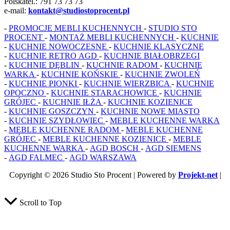
Polskatel.: 791 73 73 73
e-mail:
kontakt@studiostoprocent.pl
-
PROMOCJE MEBLI KUCHENNYCH
-
STUDIO STO
PROCENT
-
MONTAŻ MEBLI KUCHENNYCH
-
KUCHNIE
-
KUCHNIE NOWOCZESNE
-
KUCHNIE KLASYCZNE
-
KUCHNIE RETRO
AGD
-
KUCHNIE BIAŁOBRZEGI
-
KUCHNIE DĘBLIN
-
KUCHNIE RADOM
-
KUCHNIE
WARKA
-
KUCHNIE KOŃSKIE
-
KUCHNIE ZWOLEŃ
-
KUCHNIE PIONKI
-
KUCHNIE WIERZBICA
-
KUCHNIE
OPOCZNO
-
KUCHNIE STARACHOWICE
-
KUCHNIE
GRÓJEC
-
KUCHNIE IŁŻA
-
KUCHNIE KOZIENICE
-
KUCHNIE GOSZCZYN
-
KUCHNIE NOWE MIASTO
-
KUCHNIE SZYDŁOWIEC
-
MEBLE KUCHENNE WARKA
-
MEBLE KUCHENNE RADOM
-
MEBLE KUCHENNE
GRÓJEC
-
MEBLE KUCHENNE KOZIENICE
-
MEBLE
KUCHENNE WARKA
-
AGD BOSCH
-
AGD SIEMENS
-
AGD FALMEC
-
AGD WARSZAWA
Copyright © 2026 Studio Sto Procent | Powered by
Projekt-net
|
Naprawa Sklepow Internetowych
Scroll to Top