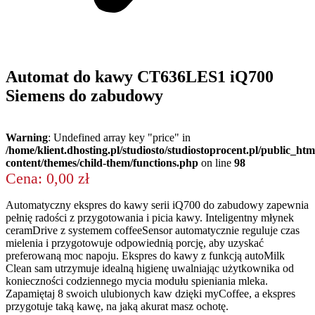
Automat do kawy CT636LES1 iQ700
Siemens do zabudowy
Warning
: Undefined array key "price" in
/home/klient.dhosting.pl/studiosto/studiostoprocent.pl/public_ht
content/themes/child-them/functions.php
on line
98
Cena: 0,00 zł
Automatyczny ekspres do kawy serii iQ700 do zabudowy zapewnia
pełnię radości z przygotowania i picia kawy. Inteligentny młynek
ceramDrive z systemem coffeeSensor automatycznie reguluje czas
mielenia i przygotowuje odpowiednią porcję, aby uzyskać
preferowaną moc napoju. Ekspres do kawy z funkcją autoMilk
Clean sam utrzymuje idealną higienę uwalniając użytkownika od
konieczności codziennego mycia modułu spieniania mleka.
Zapamiętaj 8 swoich ulubionych kaw dzięki myCoffee, a ekspres
przygotuje taką kawę, na jaką akurat masz ochotę.