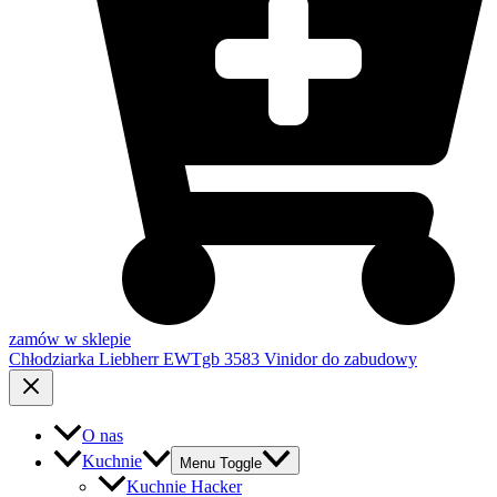
zamów w sklepie
Chłodziarka Liebherr EWTgb 3583 Vinidor do zabudowy
O nas
Kuchnie
Menu Toggle
Kuchnie Hacker