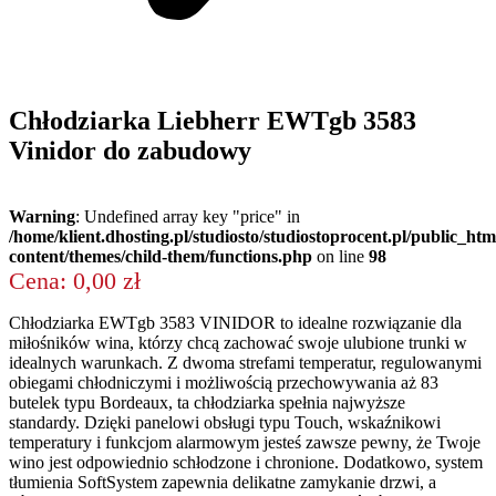
Chłodziarka Liebherr EWTgb 3583
Vinidor do zabudowy
Warning
: Undefined array key "price" in
/home/klient.dhosting.pl/studiosto/studiostoprocent.pl/public_ht
content/themes/child-them/functions.php
on line
98
Cena: 0,00 zł
Chłodziarka EWTgb 3583 VINIDOR to idealne rozwiązanie dla
miłośników wina, którzy chcą zachować swoje ulubione trunki w
idealnych warunkach. Z dwoma strefami temperatur, regulowanymi
obiegami chłodniczymi i możliwością przechowywania aż 83
butelek typu Bordeaux, ta chłodziarka spełnia najwyższe
standardy.
Dzięki panelowi obsługi typu Touch, wskaźnikowi
temperatury i funkcjom alarmowym jesteś zawsze pewny, że Twoje
wino jest odpowiednio schłodzone i chronione. Dodatkowo, system
tłumienia SoftSystem zapewnia delikatne zamykanie drzwi, a