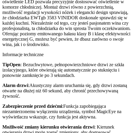
oświetlenie LED pozwala precyzyjnie dostosować oświetlenie w
komorze chłodniczej.
Montaż drzwi równo z powierzchnią,
możliwość regulacji wysokości nóżek i elegancki design sprawiają,
że chłodziarka EWTgb 3583 VINIDOR doskonale sprawdzi się w
każdej kuchni. Niezależnie od tego, czy jesteś pasjonatem wina czy
profesjonalistą, ta chłodziarka do win sprosta Twoim oczekiwaniom.
Oferując poziomy emitowanego hałasu klasy B i klasę efektywności
energetycznej G, możesz być pewien, że dbasz zarówno o swoje
wina, jak i o środowisko.
Informacje techniczne
TipOpen
: Bezuchwytowe, pełnopowierzchniowe drzwi ze szkła
izolacyjnego, które otwierają się automatycznie po stuknięciu i
ponownie zamknięcie po 3 sekundach.
Alarm drzwi
:Akustyczny alarm uruchamia się, gdy drzwi zostaną
otwarte na dłużej niż 60 sekund, aby chronić przechowywaną
żywność.
Zabezpieczenie przed dziećmi
:Funkcja zapobiegająca
niezamierzonemu wyłączeniu urządzenia, symbol MagicEye na
wyświetlaczu wskazuje, czy funkcja jest aktywna.
Możliwość zmiany kierunku otwierania drzwi
: Kierunek
otwierania drzwi może zostać zmieniony, aby dostosować