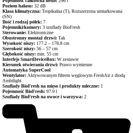
Pojemność całkowita netto:
296 l
Poziom hałasu:
32 dB
Klasa klimatyczna:
Tropikalna (T), Rozszerzona umiarkowana
(SN)
Ilość i rodzaj półek:
7
Pojemniki/komory:
3 szuflady BioFresh
Sterowanie:
Elektroniczne
Obustronny montaż drzwi:
Tak
Wysokość niszy:
177.2 – 178.8 cm
Szerokość niszy:
56 – 57 cm
Głębokość niszy:
min. 55 cm
Interfejs SmartDeviceBox:
W zestawie
Kierunek otwierania drzwi:
Prawo wymienne
Automatyka SuperCool
Wentylator:
Aktywowanym filtrem węglowym FreshAir z diodą
Ambilight
Szuflady BioFresh na mięso i produkty mleczne:
1
Pojemność BioFresh:
97.9 l
Szuflady BioFresh na owoce i warzywa:
2