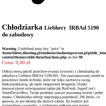
Chłodziarka
Liebherr IRBAd 5190
do zabudowy
Warning
: Undefined array key "price" in
/home/klient.dhosting.pl/studiosto/studiostoprocent.pl/public_ht
content/themes/child-them/functions.php
on line
98
Cena: 0,00 zł
Odkryj nową jakość przechowywania żywności z chłodziarką do
zabudowy Liebherr IRBAd 5190-001. Ten zaawansowany model to
prawdziwe dzieło techniki, które nie tylko zachwyca swoją
funkcjonalnością, ale także eleganckim designem. Dzięki
innowacyjnym rozwiązaniom takim jak BioFresh, SuperCool i
SmartDeviceBox, Twoje produkty zawsze pozostaną świeże i pełne
smaku.
Chłodziarka oferuje imponującą pojemność 296 litrów, co
sprawia, że jest idealna dla dużych rodzin. Jej wnętrze jest
przemyślane i wygodne, z siedmioma półkami oraz trzema