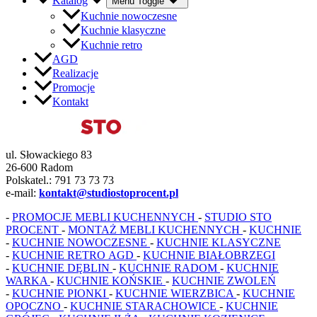
Katalog
Menu Toggle
Kuchnie nowoczesne
Kuchnie klasyczne
Kuchnie retro
AGD
Realizacje
Promocje
Kontakt
ul. Słowackiego 83
26-600 Radom
Polskatel.: 791 73 73 73
e-mail:
kontakt@studiostoprocent.pl
-
PROMOCJE MEBLI KUCHENNYCH
-
STUDIO STO
PROCENT
-
MONTAŻ MEBLI KUCHENNYCH
-
KUCHNIE
-
KUCHNIE NOWOCZESNE
-
KUCHNIE KLASYCZNE
-
KUCHNIE RETRO
AGD
-
KUCHNIE BIAŁOBRZEGI
-
KUCHNIE DĘBLIN
-
KUCHNIE RADOM
-
KUCHNIE
WARKA
-
KUCHNIE KOŃSKIE
-
KUCHNIE ZWOLEŃ
-
KUCHNIE PIONKI
-
KUCHNIE WIERZBICA
-
KUCHNIE
OPOCZNO
-
KUCHNIE STARACHOWICE
-
KUCHNIE