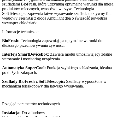
szufladami BioFresh, które utrzymują optymalne warunki dla mięsa,
produktów mlecznych, owoców i warzyw. Technologia
SoftTelescopic zapewnia łatwe wysuwanie szuflad, a aktywny filtr
węglowy FreshAir z diodą Ambilight dba o świeżość powietrza
wewnątrz chłodziarki.
Informacje techniczne
BioFresh:
Technologia zapewniająca optymalne warunki do
dłuższego przechowywania żywności.
Interfejs SmartDeviceBox:
Zawiera moduł umożliwiający zdalne
sterowanie i monitoring urządzenia.
Automatyka SuperCool:
Funkcja szybkiego schładzania, idealna
po dużych zakupach.
Szuflady BioFresh z SoftTelescopic:
Szuflady wyposażone w
mechanizm teleskopowy dla łatwego wysuwania.
Przegląd parametrów technicznych
Instalacja:
Do zabudowy