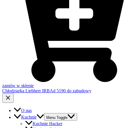
zamów w sklepie
Chłodziarka Liebherr IRBAd 5190 do zabudowy
O nas
Kuchnie
Menu Toggle
Kuchnie Hacker